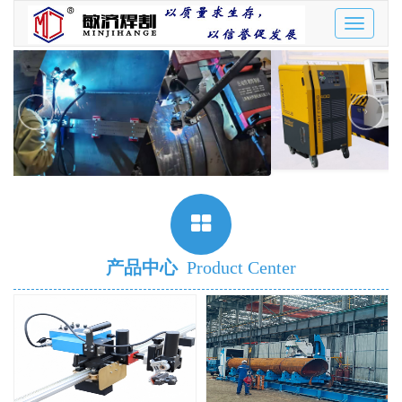
Toggle
navigatio
‹
›
产品中心
Product Center