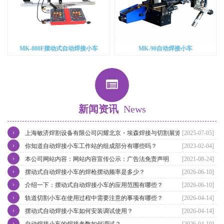
MK-800F摆动式自动焊接小车
MK-90自动焊接小车
新闻资讯
News
›
上海敏济焊割设备有限公司闪耀北京・埃森焊接与切割展览会
[2025-07-05]
›
你知道自动焊接小车工作站的组成部分有哪些吗？
[2023-02-04]
›
本公司网站内容：网站内容宣传公示：广告法免责声明
[2021-08-24]
›
摆动式自动焊接小车的焊枪摆动频率是多少？
[2026-06-10]
›
介绍一下：摆动式自动焊接小车的应用范围有哪些？
[2026-06-10]
›
轨道切割小车在使用过程中需要注意的事项有哪些？
[2026-04-14]
›
摆动式自动焊接小车如何安装调试使用？
[2026-04-14]
›
自动焊接小车的焊接参数如何调试？
[2026-04-10]